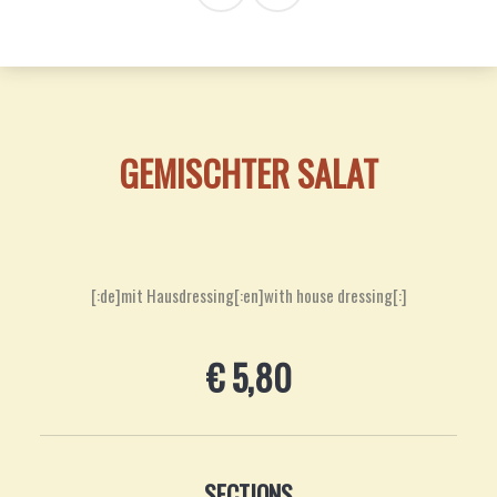
GEMISCHTER SALAT
[:de]mit Hausdressing[:en]with house dressing[:]
€ 5,80
SECTIONS