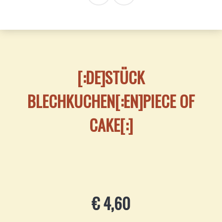
[:DE]STÜCK
BLECHKUCHEN[:EN]PIECE OF
CAKE[:]
€ 4,60